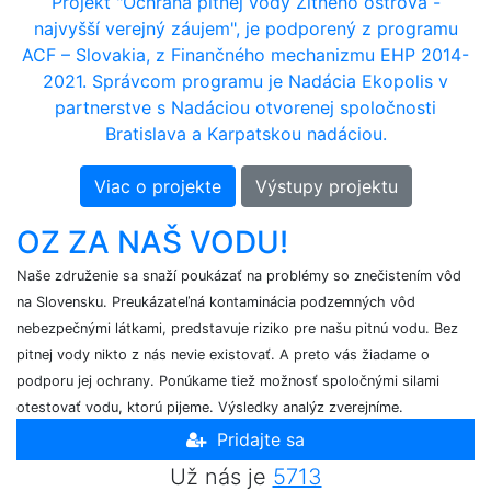
Projekt "Ochrana pitnej vody Žitného ostrova -
najvyšší verejný záujem", je podporený z programu
ACF – Slovakia, z Finančného mechanizmu EHP 2014-
2021. Správcom programu je Nadácia Ekopolis v
partnerstve s Nadáciou otvorenej spoločnosti
Bratislava a Karpatskou nadáciou.
Viac o projekte
Výstupy projektu
OZ ZA NAŠ VODU!
Naše združenie sa snaží poukázať na problémy so znečistením vôd
na Slovensku. Preukázateľná kontaminácia podzemných vôd
nebezpečnými látkami, predstavuje riziko pre našu pitnú vodu. Bez
pitnej vody nikto z nás nevie existovať. A preto vás žiadame o
podporu jej ochrany. Ponúkame tiež možnosť spoločnými silami
otestovať vodu, ktorú pijeme. Výsledky analýz zverejníme.
Pridajte sa
Už nás je
5713