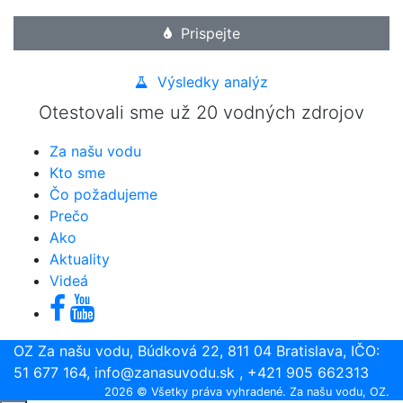
Prispejte
Výsledky analýz
Otestovali sme už 20 vodných zdrojov
Za našu vodu
Kto sme
Čo požadujeme
Prečo
Ako
Aktuality
Videá
OZ Za našu vodu, Búdková 22, 811 04 Bratislava, IČO:
51 677 164,
info@zanasuvodu.sk
, +421 905 662313
2026 © Všetky práva vyhradené. Za našu vodu, OZ.