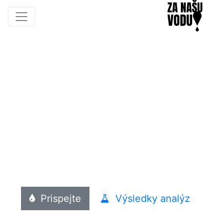
Chránime pitnú vodu
Slovenska
Našou činnosťou upozorňujeme na
nebzpečenstvo ohrozenia našej pitnej vody.
Zabezpečujeme podrobné analýzy vodných
zdrojov. Venujeme sa vzdelávacej činnosti
mládeže aj dospelých, aby tu kvalitná a
nezávadná pitná voda bola aj pre ďalšie
generácie.
Prispejte
Výsledky analýz