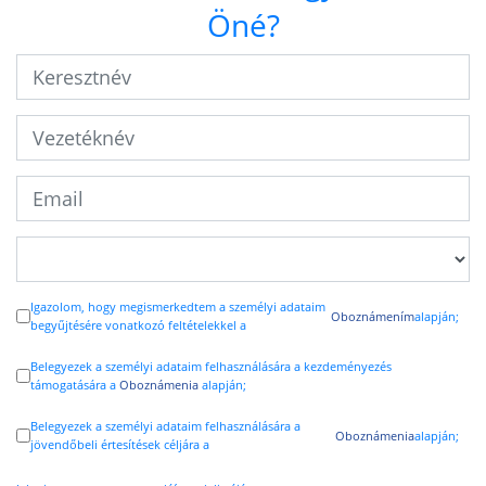
Öné?
Igazolom, hogy megismerkedtem a személyi adataim
Oboznámením
alapján;
begyűjtésére vonatkozó feltételekkel a
Belegyezek a személyi adataim felhasználására a kezdeményezés
támogatására a
Oboznámenia
alapján;
Belegyezek a személyi adataim felhasználására a
Oboznámenia
alapján;
jövendőbeli értesítések céljára a