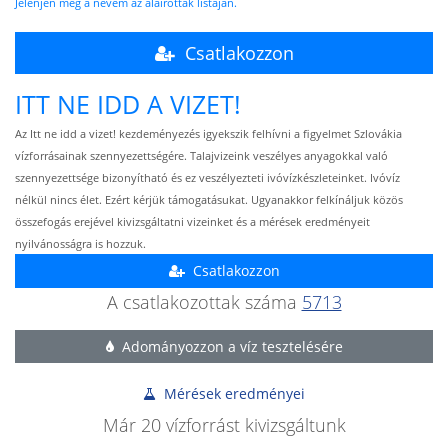
Jelenjen meg a nevem az aláírottak listáján.
Csatlakozzon
ITT NE IDD A VIZET!
Az Itt ne idd a vizet! kezdeményezés igyekszik felhívni a figyelmet Szlovákia
vízforrásainak szennyezettségére. Talajvizeink veszélyes anyagokkal való
szennyezettsége bizonyítható és ez veszélyezteti ivóvízkészleteinket. Ivóvíz
nélkül nincs élet. Ezért kérjük támogatásukat. Ugyanakkor felkínáljuk közös
összefogás erejével kivizsgáltatni vizeinket és a mérések eredményeit
nyilvánosságra is hozzuk.
Csatlakozzon
A csatlakozottak száma
5713
Adományozzon a víz tesztelésére
Mérések eredményei
Már 20 vízforrást kivizsgáltunk