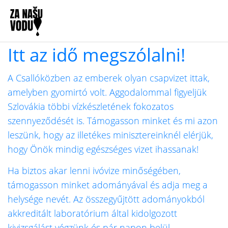
Itt az idő megszólalni!
A Csallóközben az emberek olyan csapvizet ittak,
amelyben gyomirtó volt. Aggodalommal figyeljük
Szlovákia többi vízkészletének fokozatos
szennyeződését is. Támogasson minket és mi azon
leszünk, hogy az illetékes minisztereinknél elérjük,
hogy Önök mindig egészséges vizet ihassanak!
Ha biztos akar lenni ivóvize minőségében,
támogasson minket adományával és adja meg a
helysége nevét. Az összegyűjtött adományokból
akkreditált laboratórium által kidolgozott
kivizsgálást végzünk és pár napon belül