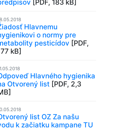
predpisov
[PDF, 183 kB]
8.05.2018
Žiadosť Hlavnemu
hygienikovi o normy pre
metabolity pesticídov
[PDF,
177 kB]
1.05.2018
Odpoveď Hlavného hygienika
na Otvorený list
[PDF, 2,3
MB]
0.05.2018
Otvorený list OZ Za našu
vodu k začiatku kampane TU