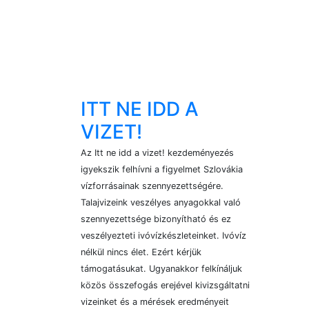
ITT NE IDD A
VIZET!
Az Itt ne idd a vizet! kezdeményezés
igyekszik felhívni a figyelmet Szlovákia
vízforrásainak szennyezettségére.
Talajvizeink veszélyes anyagokkal való
szennyezettsége bizonyítható és ez
veszélyezteti ivóvízkészleteinket. Ivóvíz
nélkül nincs élet. Ezért kérjük
támogatásukat. Ugyanakkor felkínáljuk
közös összefogás erejével kivizsgáltatni
vizeinket és a mérések eredményeit