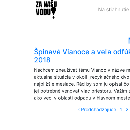
Na stiahnutie
Špinavé Vianoce a veľa odfú
2018
Nechcem zneužívať tému Vianoc v názve môj
aktuálna situácia v okolí „recyklačného dvo
najbližšie mesiace. Rád by som ju opísal č
jej potrebné venovať viac priestoru. Vážim 
ako veci v oblasti odpadu v hlavnom meste
Predc
Predchádzajúce
1
2