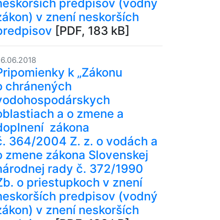
neskorších predpisov (vodný
zákon) v znení neskorších
predpisov
[PDF, 183 kB]
6.06.2018
Pripomienky k „Zákonu
o chránených
vodohospodárskych
oblastiach a o zmene a
doplnení zákona
č. 364/2004 Z. z. o vodách a
o zmene zákona Slovenskej
národnej rady č. 372/1990
Zb. o priestupkoch v znení
neskorších predpisov (vodný
zákon) v znení neskorších