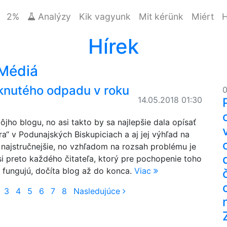
2%
Analýzy
Kik vagyunk
Mit kérünk
Miért
H
Hírek
Médiá
knutého odpadu v roku
0
14.05.2018 01:30
ho blogu, no asi takto by sa najlepšie dala opísať
ra“ v Podunajských Biskupiciach a aj jej výhľad na
o najstručnejšie, no vzhľadom na rozsah problému je
si preto každého čitateľa, ktorý pre pochopenie toho
 fungujú, dočíta blog až do konca.
Viac
hádzajúce
Nasledujúce
3
4
5
6
7
8
Nasledujúce