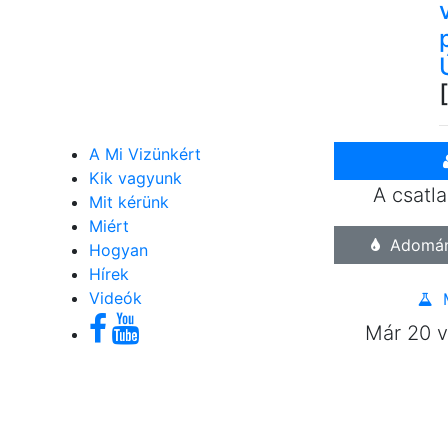
A Mi Vizünkért
Kik vagyunk
A csatl
Mit kérünk
Miért
Adomány
Hogyan
Hírek
Videók
M
Már 20 v