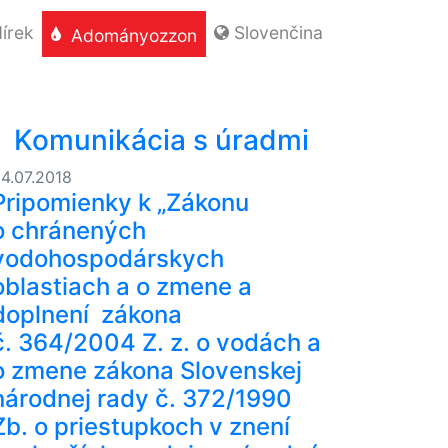
írek
Slovenčina
Adományozzon
Komunikácia s úradmi
4.07.2018
Pripomienky k „Zákonu
o chránených
vodohospodárskych
oblastiach a o zmene a
doplnení zákona
č. 364/2004 Z. z. o vodách a
o zmene zákona Slovenskej
národnej rady č. 372/1990
Zb. o priestupkoch v znení