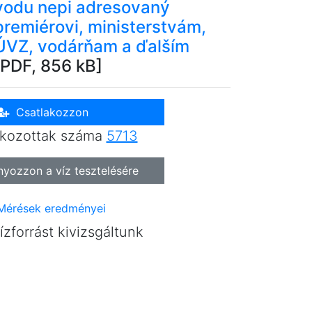
vodu nepi adresovaný
premiérovi, ministerstvám,
ÚVZ, vodárňam a ďalším
[PDF, 856 kB]
Csatlakozzon
akozottak száma
5713
ozzon a víz tesztelésére
érések eredményei
ízforrást kivizsgáltunk